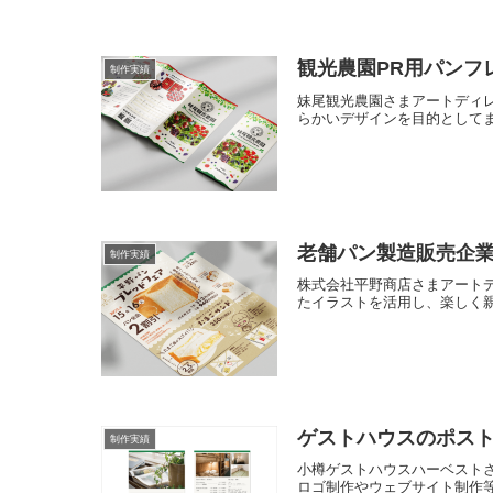
観光農園PR用パンフ
制作実績
妹尾観光農園さまアートディ
らかいデザインを目的としてま
老舗パン製造販売企
制作実績
株式会社平野商店さまアート
たイラストを活用し、楽しく親し
ゲストハウスのポス
制作実績
小樽ゲストハウスハーベスト
ロゴ制作やウェブサイト制作等