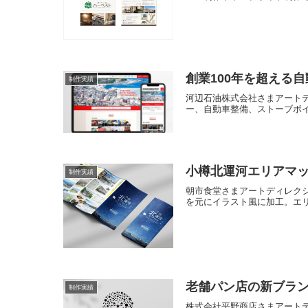
創業100年を超える
制作実績
河辺石油株式会社さまアートデ
ー、自動車整備、ストーブボイ
小樽北運河エリアマ
制作実績
朝市食堂さまアートディレク
を元にイラスト風に加工。エリ
老舗パン店の新ブラ
制作実績
株式会社平野商店さまアート