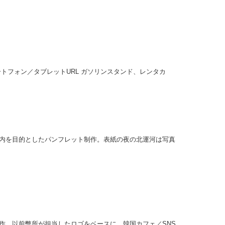
ートフォン／タブレットURL ガソリンスタンド、レンタカ
内を目的としたパンフレット制作。表紙の夜の北運河は写真
作。以前弊所が担当したロゴをベースに、韓国カフェ／SNS