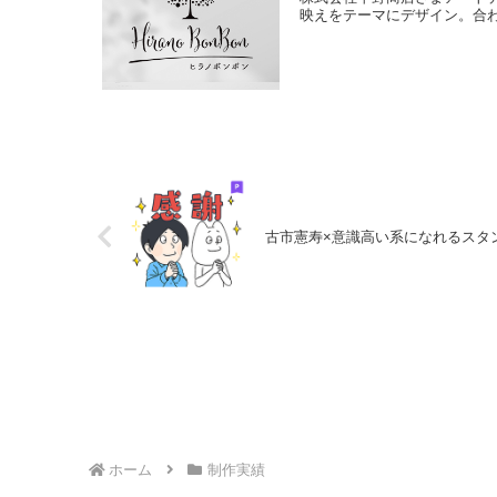
映えをテーマにデザイン。合
古市憲寿×意識高い系になれるスタ
ホーム
制作実績