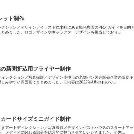
レット制作
レクション／デザイン／イラスト仁木町にある観光農園のPRとガイドを目的
とめました。ロゴデザインやキャラクターデザインも担当しており...
業の新聞折込用フライヤー制作
ディレクション／写真撮影／デザイン小樽市の老舗パン製造販売企業の販促キ
みやすい雰囲気でまとめました。※内容は2022年4月のもので...
トカードサイズミニガイド制作
さまアートディレクション／写真撮影／デザインゲストハウスのスタートアッ
、メディアに関わる部分を総合的に担当させていただきました。※内...