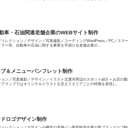
自動車・石油関連老舗企業のWEBサイト制作
ィレクション／デザイン／写真撮影／コーディングWordPress／PC／スマ
ラー等、自動車や石油に関する事業を手掛ける老舗企業の...
ップ＆メニューパンフレット制作
ション／写真撮影／デザイン／イラスト北運河周辺のスポット紹介＋お店の案
アマップではオリジナルイラストを交えてエリアごとの特徴を表現し...
ンドロゴデザイン制作
ディレクション／デザイン小樽市の老舗パン製造販売企業の新ブランドロゴ制