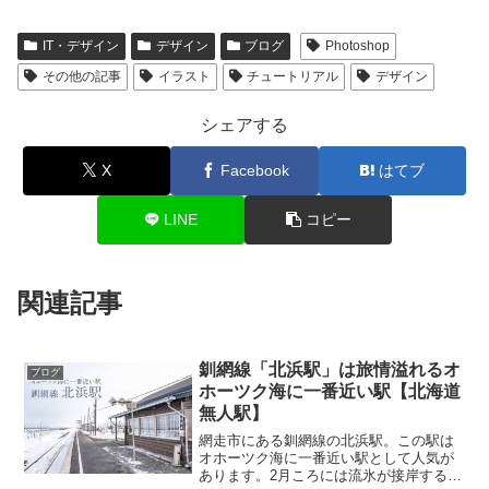
IT・デザイン
デザイン
ブログ
Photoshop
その他の記事
イラスト
チュートリアル
デザイン
シェアする
X
Facebook
はてブ
LINE
コピー
関連記事
釧網線「北浜駅」は旅情溢れるオ
ブログ
ホーツク海に一番近い駅【北海道
無人駅】
網走市にある釧網線の北浜駅。この駅は
オホーツク海に一番近い駅として人気が
あります。2月ころには流氷が接岸するこ