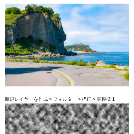
新規レイヤーを作成 > フィルター > 描画 > 雲模様 1