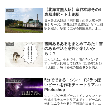
とから、日本一流氷に近い駅としても知
られています。今回は流氷には出会えま
せんでしたが、旅情たっぷりの冬の北浜
【北海道無人駅】宗谷本線その4
ブログ
駅をご覧ください。旅情...
東風連駅～下士別駅
日本最北の路線「宗谷線」の無人駅を巡
るシリーズ。第4回は東風連駅から下士別
駅を紹介。駅前に広がる田園風景、まっ
すぐに伸びる線路と道路など北海道らし
い風景が広がります。日程としては2日目
で、東風連駅を出発し旭川へ向かいま
雪国あるあるをまとめてみた！雪
す。音威子府～名寄間は...
ブログ
のある生活も意外と楽しいか
も！？
こんにちは、中村です。雪がヤバいで
す。平年と比較して123%（2015年1月17
日現在）。毎日秘蔵の猫画像をお供えし
て雪が降らないようお祈りしているんで
すが、雪は増える一方です。お供えでき
る猫画像も残りわずか。誰か、もっと猫
5分でできる！シン・ゴジラっぽ
IT・デザイン
画像を！というわ...
いビームを作るチュートリアル：
Photoshop
シン・ゴジラ風ビームをインスタントで
作成するチュートリアルです。ビームの
光彩にムラを作ると雰囲気が出ます。初
心者でも5分ほどでできるので挑戦してみ