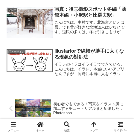
てください。完成イメージ1. ビーム本体
を描く楕円形ツールでビーム本体を描き
写真：後志撮影スポット冬編「函
ブログ
ます。カラーは【#...
館本線・小沢駅と比羅夫駅」
こんにちは、中村です。北海道といえば
雪。でも雪が好きな北海道人は少ないで
す。道民の多くは、冬は引きこもりがち
なのではないでしょうか。ちなみに中村
は引きこもります。11月くらいから4月の
終わりまで引きこもります。でも、引き
Illustartorで線幅が勝手に太くな
こもっているとネタが...
IT・デザイン
る現象の対処法
イラレのイラはイライラでできている。
こんにちは。イラレ、本当にいいアプリ
なんですが、同時に本当に人をイラつか
せるアプリでもあるんですよね。
「Illustrator イライラ・ストレス解消委員
会」なるサイトまでありますからね。み
んなイライラし...
初心者でもできる！写真をイラスト風に
加工するチュートリアルまとめました：
Photoshop
【フリー素材】夜景やイルミネーション
メニュー
ホーム
検索
トップ
サイドバー