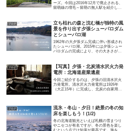
ーズ。今回は2016年12月で廃止される、
留萌線の増毛～留萌の無人駅を紹介しま
す。増毛駅だけ訪問できなかったので、
こちらの記事をご覧ください。写真：北
海道撮影スポット「留萌本線 無人駅編」
立ち枯れの森と沈む橋が独特の風
ブログ
1. 箸別駅開設...
景を作り出す夕張シューパロダム
とシューパロ湖
1962年の大夕張ダム完成に伴い形成され
たシューパロ湖。2015年には夕張シュー
パロダムの完成により、その大きさが拡
張されました。拡張に伴い、橋や木々が
水没し、周辺では他のダムでは見られな
い不思議な光景を見ることができます。
【写真】夕張・北炭清水沢火力発
ブログ
大自然を一望でき...
電所：北海道産業遺産
今回ご紹介するのは、夕張の旧清水沢火
力発電所。清水沢火力発電所は1926年
（大正15年）に完成し、北炭の自家用発
電施設として北海道の発展を支えてきま
した。しかし、炭鉱の相次ぐ閉山を受
け、1991年（平成3年）に廃止。現在は東
流氷・冬山・夕日！絶景の冬の知
亜建材工業株式会...
ブログ
床を楽しもう！(1/2)
冬の北海道観光といえば札幌の雪まつり
やニセコが有名ですが、冬の景色を楽し
むという点では知床が最高です。海を覆