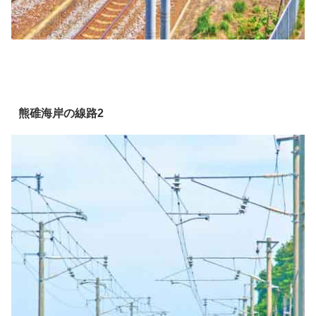
熊碓海岸の線路2