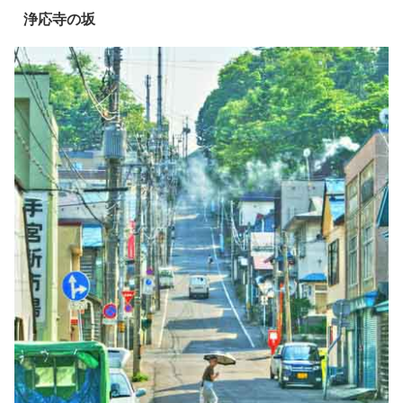
浄応寺の坂