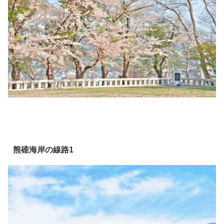
熊碓海岸の線路1