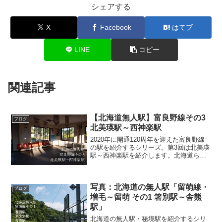
シェアする
X
Facebook
はてブ
LINE
コピー
関連記事
【北海道無人駅】富良野線その3
ブログ
北美瑛駅～西神楽駅
2020年に開通120周年を迎えた富良野線
の駅を紹介するシリーズ。第3回は北美瑛
駅～西神楽駅を紹介します。北海道らし
い景色が広がる区間を抜け、ここからは
市街地に入っていきます。【北海道無人
駅】富良野線その2 西中駅～美瑛駅2020
写真：北海道の無人駅「留萌線・
年に開通1...
ブログ
増毛～留萌 その1 箸別駅～舎熊
駅」
北海道の無人駅・秘境駅を紹介するシリ