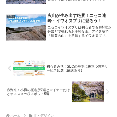
いつくす流氷や真っ白な知床連山、オジ
ロワシやオオワシと他では味わうことの
出来ない大自然を体験することができま
火山が生み出す絶景！ニセコ連
す。今回は1日半の知床旅...
ブログ
峰・イワオヌプリに登ろう！
ニセコイワオヌプリは初心者でも1時間15
分ほどで登れるお手軽な山。アイヌ語で
「硫黄の山」を意味するイワオヌプリ
は、その名の通り硫黄や火山礫に覆われ
た活火山です。標高1,116mとそれほど高
い山ではないものの、巨大な火口がむき
出しになった山頂...
初心者必見！SEOの基本に役立つ無料サ
ービス10選【解説あり】
春到来！小樽の桜名所7選とマイナーだけ
どオススメの桜スポット5選
ホーム
IT・デザイン