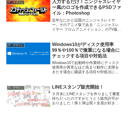
入力するだけ！ニンジャスレイヤ
駅跡が残...
IT・デザイン
ー風のロゴを作成できるPSDファ
イル：Photoshop
近年なにかと話題のニンジャスレイヤ
ー。そのアニメ版である「ニンジャスレ
イヤー フロムアニメイション」のTV版が
4月より始まりました。今回は、入力する
だけでアニメ版ニンジャスレイヤーのロ
ゴっぽいものを作れるPhotoshop用ファ
Windows10がディスク使用率
IT・デザイン
イルを公開し...
99％や100％で激重になる場合に
チェックする項目や対処法
Windows10で起動時や作業時にディスク
使用率が異常なほど高まり動作に支障を
きたす場合に確認する項目や対処法につ
いてまとめました。通常、Windows10は
それほど性能の良くないCPUや安物のハ
ードディスクを使用していても、それな
LINEスタンプ販売開始！
IT・デザイン
りの速...
６月末にLINEスタンプを作りまして審査
待ちだったのですがとうとう販売許可が
おりました！第１弾は我々全員が好きな
猫をテーマにしています！良かったら買
ってください！そしてスタンプを使って
LINEの会話を盛り上げちゃいましょう！