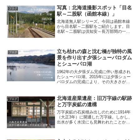
写真：北海道撮影スポット「目名
ブログ
駅～二股駅（函館本線）」
北海道無人駅シリーズ。今回は函館本線
から目名駅～二股駅をご紹介します。目
名駅～二股駅は倶知安～長万部間の一部
で、乗車距離34.9kmの区間。旅情溢れる
無人駅がたくさんあります。▼無人駅の
記事一覧1. 目名駅ログハウス風な外見が
立ち枯れの森と沈む橋が独特の風
特徴の目名駅。...
ブログ
景を作り出す夕張シューパロダム
とシューパロ湖
1962年の大夕張ダム完成に伴い形成され
たシューパロ湖。2015年には夕張シュー
パロダムの完成により、その大きさが拡
張されました。拡張に伴い、橋や木々が
水没し、周辺では他のダムでは見られな
い不思議な光景を見ることができます。
北海道産業遺産：旧万字線の駅跡
ブログ
大自然を一望でき...
と万字炭鉱の遺構
万字炭鉱の石炭積み出しのために1914年
（大正3年）に開通した万字線。しかし、
出水が多く水没にも見舞われたことか
ら、万字炭鉱は1976年（昭和51年）に閉
山。万字線も1985年（昭和60年）に全線
廃止となりました。現在は一部の駅舎や