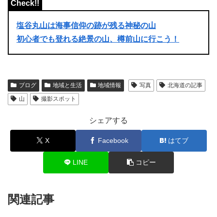
塩谷丸山は海事信仰の跡が残る神秘の山
初心者でも登れる絶景の山、樽前山に行こう！
ブログ
地域と生活
地域情報
写真
北海道の記事
山
撮影スポット
シェアする
X
Facebook
はてブ
LINE
コピー
関連記事