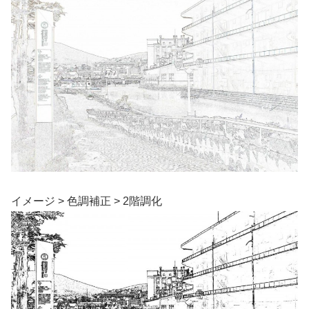
イメージ > 色調補正 > 2階調化