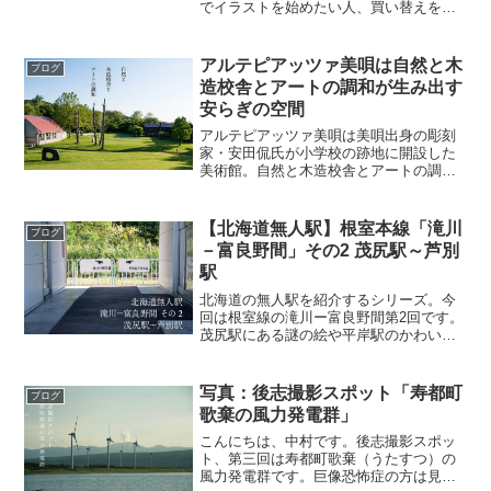
でイラストを始めたい人、買い替えを検
討している人向けの記事です。スペック
の比較ではなく、純粋に使いやすさ・描
きやすさに焦点を絞っています。比較す
アルテピアッツァ美唄は自然と木
ブログ
るiP...
造校舎とアートの調和が生み出す
安らぎの空間
アルテピアッツァ美唄は美唄出身の彫刻
家・安田侃氏が小学校の跡地に開設した
美術館。自然と木造校舎とアートの調和
が取れた空間は、ただ歩いているだけで
も気持ちよく、アートに興味のない人に
もおすすめです。安田侃彫刻美術館 アル
【北海道無人駅】根室本線「滝川
ブログ
テピアッツァ美唄野外ギ...
－富良野間」その2 茂尻駅～芦別
駅
北海道の無人駅を紹介するシリーズ。今
回は根室線の滝川ー富良野間第2回です。
茂尻駅にある謎の絵や平岸駅のかわいい
カラーベンチ、芦別駅のスズメバチの巣
などが見どころです。【北海道無人駅】
根室本線「滝川－富良野間」その１ 滝川
写真：後志撮影スポット「寿都町
ブログ
駅～赤平駅北海道の無...
歌棄の風力発電群」
こんにちは、中村です。後志撮影スポッ
ト、第三回は寿都町歌棄（うたすつ）の
風力発電群です。巨像恐怖症の方は見な