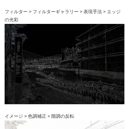
フィルター > フィルターギャラリー > 表現手法 > エッジ
の光彩
イメージ > 色調補正 > 階調の反転