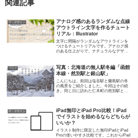
関連記事
アナログ感のあるランダムな点線
IT・デザイン
アウトライン文字を作るチュート
リアル：Illustrator
文字に間隔がランダムなアウトラインを
つけるチュートリアルです。アナログ感
のある仕上がりで、ナチュラルなデザイ
ンにピッタリ。文字以外にもいろいろ使
えるので覚えておくと便利です。初心者
でも10分ほどでできます。完成イメージ
写真：北海道の無人駅冬編「函館
ブログ
1. ドットラインブラ...
本線・然別駅と銀山駅」
こんにちは。前回は塩谷駅と蘭島駅の冬
の風景をご紹介しました。今回はその続
き。同じ日に訪れた仁木町の然別駅と銀
山駅を紹介します。雪のない時期の写真
はこちら▼写真：後志撮影スポット「函
館本線・銀山駅と然別駅（仁木町）」1.
iPad無印とiPad Pro比較！iPad
然別駅上の写真と同じ...
IT・デザイン
でイラストを始めるならどちらが
いいか？
イラスト制作に限定した無印iPadとiPad
Proの使いやすさ比較です。これからiPad