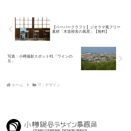
ラやばいです。さて、今回はシン・ゴジ
ラ風のロゴを簡単に作成できるPSDファ
イルを公開します。フリー...
【ペーパークラフト】ジオラマ風フリー
素材「木造校舎の風景」【無料】
写真：小樽撮影スポット#1「ワインの
丘」
ホーム
IT・デザイン