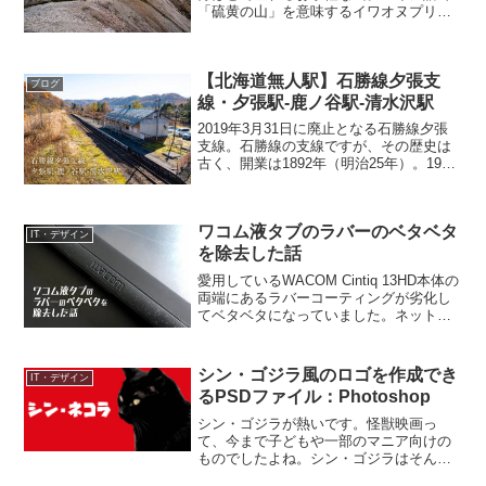
「硫黄の山」を意味するイワオヌプリ
は、その名の通り硫黄や火山礫に覆われ
た活火山です。標高1,116mとそれほど高
い山ではないものの、巨大な火口がむき
【北海道無人駅】石勝線夕張支
出しになった山頂...
ブログ
線・夕張駅-鹿ノ谷駅-清水沢駅
2019年3月31日に廃止となる石勝線夕張
支線。石勝線の支線ですが、その歴史は
古く、開業は1892年（明治25年）。1981
年（昭和56年）に千歳空港駅-上落合信号
場-新得駅間が石勝線に改称され、支線に
なりました。今回は夕張支線の夕張駅・
ワコム液タブのラバーのベタベタ
鹿...
IT・デザイン
を除去した話
愛用しているWACOM Cintiq 13HD本体の
両端にあるラバーコーティングが劣化し
てベタベタになっていました。ネットの
情報をかき集めベタベタを除去すること
に成功したので、まとめておきます。症
状WACOM Cintiq13HDのラバーコ...
シン・ゴジラ風のロゴを作成でき
IT・デザイン
るPSDファイル：Photoshop
シン・ゴジラが熱いです。怪獣映画っ
て、今まで子どもや一部のマニア向けの
ものでしたよね。シン・ゴジラはそんな
固定観念を見事にぶち壊しました。ゴジ