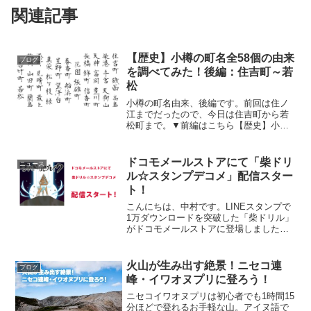
関連記事
【歴史】小樽の町名全58個の由来
ブログ
を調べてみた！後編：住吉町～若
松
小樽の町名由来、後編です。前回は住ノ
江までだったので、今日は住吉町から若
松町まで。▼前編はこちら【歴史】小樽
の町名全58個の由来を調べてみた！前
編：相生町～住ノ江30. 住吉町（すみよし
ちょう）町名設置：昭和42年由来：墨江
ドコモメールストアにて「柴ドリ
ニュース
神社（現住吉神社...
ル☆スタンプデコメ」配信スター
ト！
こんにちは、中村です。LINEスタンプで
1万ダウンロードを突破した「柴ドリル」
がドコモメールストアに登場しました！
ドコモメールストアってなに？LINEの普
及でスタンプが当たり前になりましたけ
ど、まだまだメールユーザーの方もいま
火山が生み出す絶景！ニセコ連
ブログ
すよね。そんな...
峰・イワオヌプリに登ろう！
ニセコイワオヌプリは初心者でも1時間15
分ほどで登れるお手軽な山。アイヌ語で