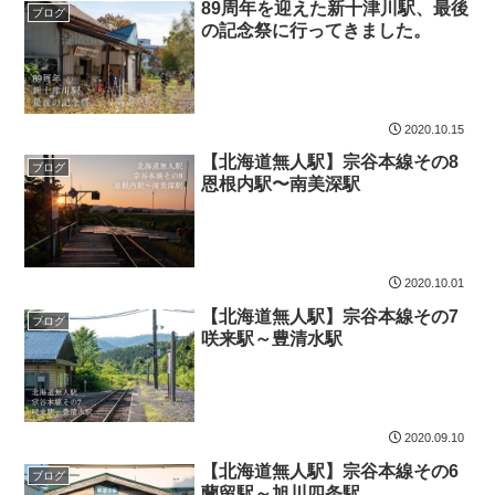
89周年を迎えた新十津川駅、最後
ブログ
の記念祭に行ってきました。
2020.10.15
【北海道無人駅】宗谷本線その8
ブログ
恩根内駅〜南美深駅
2020.10.01
【北海道無人駅】宗谷本線その7
ブログ
咲来駅～豊清水駅
2020.09.10
【北海道無人駅】宗谷本線その6
ブログ
蘭留駅～旭川四条駅