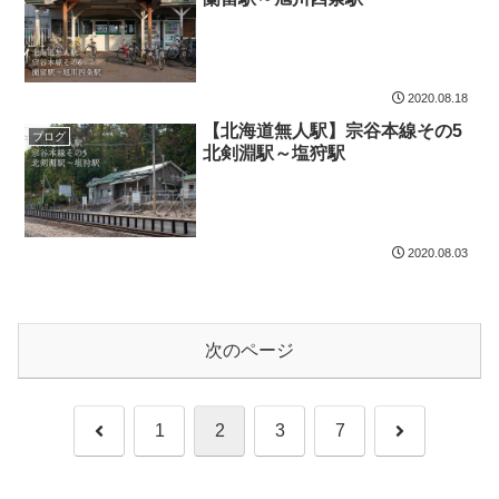
2020.08.18
【北海道無人駅】宗谷本線その5
ブログ
北剣淵駅～塩狩駅
2020.08.03
次のページ
前
次
1
2
3
7
へ
へ