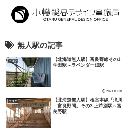
無人駅の記事
【北海道無人駅】富良野線その1
ブログ
学田駅～ラベンダー畑駅
2021.08.20
【北海道無人駅】根室本線「滝川
ブログ
－富良野間」その3 上芦別駅～富
良野駅