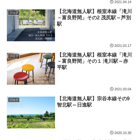
2021.04.14
【北海道無人駅】根室本線「滝川
ブログ
－富良野間」その2 茂尻駅～芦別
駅
2021.03.17
【北海道無人駅】根室本線「滝川
ブログ
－富良野間」その１ 滝川駅～赤
平駅
2021.03.04
【北海道無人駅】宗谷本線その9
ブログ
智北駅～日進駅
2020.10.30