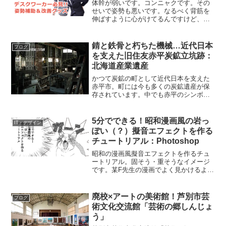
体幹が弱いです。コンニャクです。その
せいで姿勢も悪いです。なるべく背筋を
伸ばすように心がけてるんですけど、疲
れるんですよね。すぐに猫背に戻っちゃ
う。で、そのツケが腰に来ます。特に座
っているとき。座っていると、こう体が
錆と鉄骨と朽ちた機械…近代日本
ブログ
グニッてなるなるじゃない...
を支えた旧住友赤平炭鉱立坑跡：
北海道産業遺産
かつて炭鉱の町として近代日本を支えた
赤平市。町には今も多くの炭鉱遺産が保
存されています。中でも赤平のシンボル
的存在となっているのが、旧住友赤平炭
鉱立坑櫓です。普段は中に入ることがで
きませんが、イベント等でたまに見学で
5分でできる！昭和漫画風の岩っ
IT・デザイン
きることがあります。赤平...
ぽい（？）擬音エフェクトを作る
チュートリアル：Photoshop
昭和の漫画風擬音エフェクトを作るチュ
ートリアル。固そう・重そうなイメージ
です。某F先生の漫画でよく見かけるよう
な気がします。やわらかいフォントにも
意外と合うかも。▼完成イメージはこち
ら1. テキストを用意する使用フォント：
廃校×アートの美術館！芦別市芸
ブログ
Gavadon U...
術文化交流館「芸術の郷しんじょ
う」