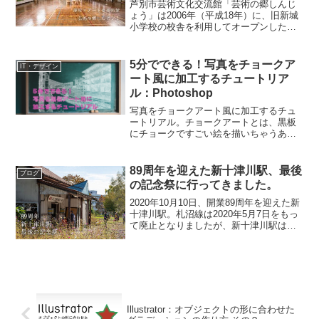
芦別市芸術文化交流館「芸術の郷しんじ
ょう」は2006年（平成18年）に、旧新城
小学校の校舎を利用してオープンした美
術館。芦別や北海道ゆかりの作家の作品
を展示している他、アトリエとしても利
用され、作家と直接交流することもでき
5分でできる！写真をチョークア
IT・デザイン
ます。芸術の郷しん...
ート風に加工するチュートリア
ル：Photoshop
写真をチョークアート風に加工するチュ
ートリアル。チョークアートとは、黒板
にチョークですごい絵を描いちゃうあれ
です。加筆や複雑な技術は必要ないの
で、初心者でも簡単にできます。Before
練習用に使いたい方はこちらよりダウン
89周年を迎えた新十津川駅、最後
ブログ
ロードしてください。...
の記念祭に行ってきました。
2020年10月10日、開業89周年を迎えた新
十津川駅。札沼線は2020年5月7日をもっ
て廃止となりましたが、新十津川駅は閉
鎖されず、観光案内所として運営が続け
られてきました。しかし、89周年記念日
を最後についに閉鎖。当日は記念祭が開
かれ、...
Illustrator：オブジェクトの形に合わせた